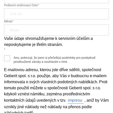
Poštovní směrovací číslo*
Město*
Vaše údaje shromažďujeme k servisním účelům a
neposkytujeme je třetím stranám.
*
Ano, potvrzuji, že jsem si přečetl(a) podmínky pro poskytnutí
prodloužené záruky a souhlasím s nimi.
E-mailovou adresu, kterou jste dříve sdělili, společnost
Geberit spol. s r.o. použije, aby Vás v budoucnu e-mailem
informovala o svých vlastních podobných nabídkách. Proti
tomuto použití můžete u společnosti Geberit spol. s r.o.
kdykoli vznést námitku, zejména prostřednictvím
kontaktních údajů uvedených v tzv.
impresu
, aniž by Vám
vznikly jiné náklady než náklady na přenos podle
základních tarifů.