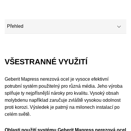
Přehled
Všestranné využití
Výrobky
VŠESTRANNÉ VYUŽITÍ
Video
Geberit Mapress nerezová ocel je vysoce efektivní
potrubní systém použitelný pro různá média. Jeho výroba
splňuje ty nejpřísnější nároky pro kvalitu. Vysoký obsah
molybdenu například zaručuje zvláště vysokou odolnost
proti korozi. Výsledek je patrný na milonech instalací po
celém světě.
Oblasti použití systému Geberit Mapress nerezová ocel